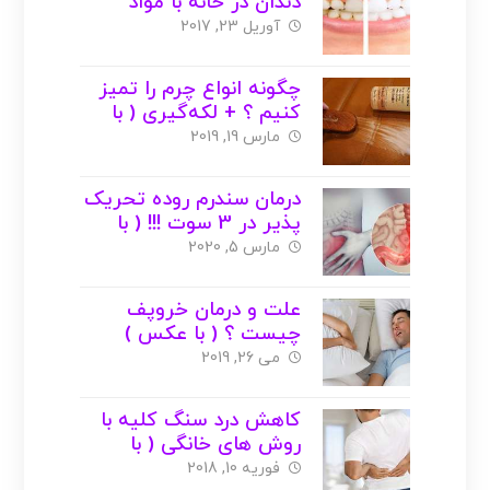
دندان در خانه با مواد
طبیعی ( با عکس )
آوریل 23, 2017
چگونه انواع چرم را تمیز
کنیم ؟ + لکه‌گیری ( با
عکس )
مارس 19, 2019
درمان سندرم روده تحریک
پذیر در 3 سوت !!! ( با
عکس )
مارس 5, 2020
علت و درمان خروپف
چیست ؟ ( با عکس )
می 26, 2019
کاهش درد سنگ کلیه با
روش های خانگی ( با
عکس )
فوریه 10, 2018