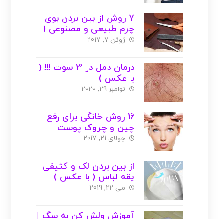
7 روش از بین بردن بوی
چرم طبیعی و مصنوعی (
با عکس )
ژوئن 7, 2017
درمان دمل در 3 سوت !!! (
با عکس )
نوامبر 29, 2020
16 روش خانگی برای رفع
چین و چروک پوست
صورت ( با عکس )
جولای 21, 2017
از بین بردن لک و کثیفی
یقه لباس ( با عکس )
می 22, 2019
آموزش ولش کن به سگ |