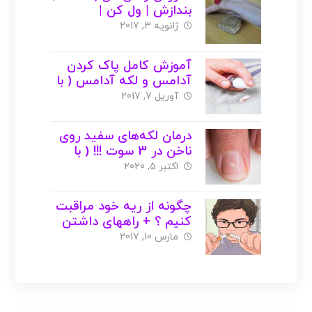
بندازش | ول کن |
ژانویه 3, 2017
آموزش کامل پاک کردن
آدامس و لکه آدامس ( با
عکس )
آوریل 7, 2017
درمان لکه‌های سفید روی
ناخن در 3 سوت !!! ( با
عکس )
اکتبر 5, 2020
چگونه از ریه خود مراقبت
کنیم ؟ + راههای داشتن
ریه سالم + عکس
مارس 10, 2017