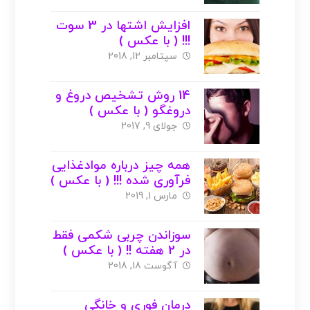
افزایش اشتها در 3 سوت
!!! ( با عکس )
سپتامبر 12, 2018
14 روش تشخیص دروغ و
دروغگو ( با عکس )
جولای 9, 2017
همه چیز درباره موادغذایی
فرآوری شده !!! ( با عکس )
مارس 1, 2019
سوزاندن چربی شکمی فقط
در 2 هفته !! ( با عکس )
آگوست 18, 2018
درمان فوری و خانگی