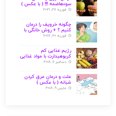
سوءهاضمه !!! ( با عکس )
فوریه 27, 2021
چگونه خروپف را درمان
کنیم ؟ + روش خانگی با
عکس
فوریه 20, 2017
رژیم غذایی کم
کربوهیدارت با مواد غذایی
ساده !! ( با عکس )
دسامبر 6, 2018
علت و درمان عرق کردن
شبانه ( با عکس )
مارس 9, 2018