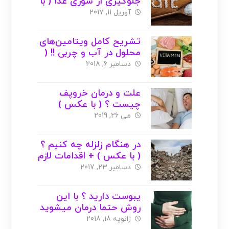
جلوگیری از شوری غذا ( با
عکس )
آوریل 11, 2017
تشریح کامل ویتامین‌های
محلول در آب و چربی !! (
با عکس )
دسامبر 6, 2018
علت و درمان خروپف
چیست ؟ ( با عکس )
می 26, 2019
در هنگام زلزله چه کنیم ؟
( با عکس ) + اقدامات لازم
دسامبر 23, 2017
یبوست دارید ؟ با این
روش حتما درمان میشوید
!!
ژانویه 18, 2018