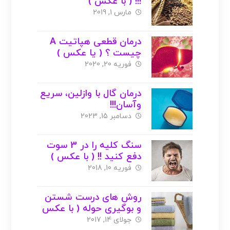
!!! ( با عکس )
مارس 1, 2019
درمان قطعی هپاتیت A
چیست ؟ ( یا عکس )
فوریه 20, 2020
درمان گال با وازلین، سریع
وآسان!!!
دسامبر 15, 2023
سنگ کلیه را در 3 سوت
دفع کنید !! ( با عکس )
فوریه 10, 2018
روش های درست شستن
و بوگیری حوله ( با عکس
)
جولای 14, 2017