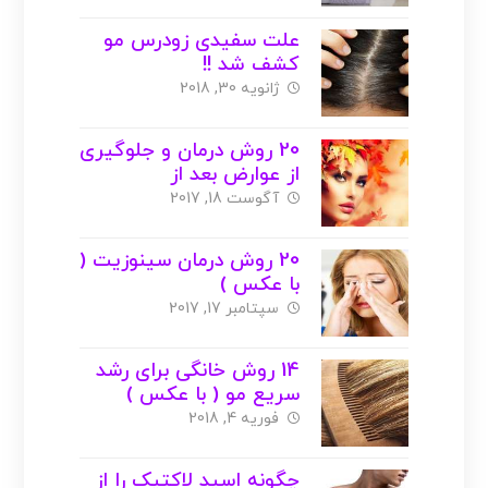
علت سفیدی زودرس مو
کشف شد !!
ژانویه 30, 2018
20 روش درمان و جلوگیری
از عوارض بعد از
اپیلاسیون ( با عکس )
آگوست 18, 2017
20 روش درمان سینوزیت (
با عکس )
سپتامبر 17, 2017
14 روش خانگی برای رشد
سریع مو ( با عکس )
فوریه 4, 2018
چگونه اسید لاکتیک را از