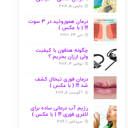
جلوگیری
مارس 5, 2017
درمان هموروئید در 3 سوت
!!! ( با عکس )
می 24, 2020
چگونه هدفون با کیفیت
ولی ارزان بخریم ؟
نوامبر 3, 2017
درمان فوری تبخال کشف
شد !!! ( با عکس )
آگوست 8, 2019
رژیم آب درمانی ساده برای
لاغری فوری !!! ( با عکس )
سپتامبر 1, 2019