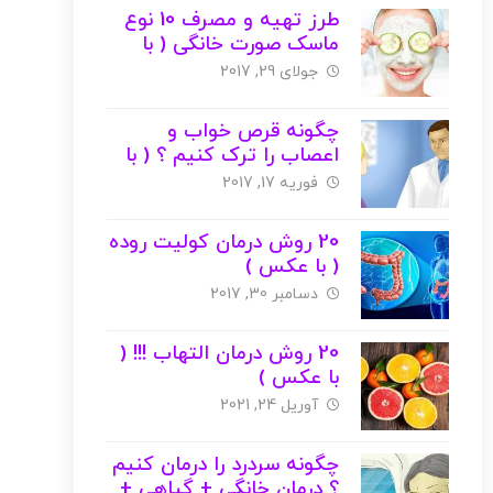
طرز تهیه و مصرف 10 نوع
ماسک صورت خانگی ( با
عکس )
جولای 29, 2017
چگونه قرص خواب و
اعصاب را ترک کنیم ؟ ( با
عکس )
فوریه 17, 2017
20 روش درمان کولیت روده
( با عکس )
دسامبر 30, 2017
20 روش درمان التهاب !!! (
با عکس )
آوریل 24, 2021
چگونه سردرد را درمان کنیم
؟ درمان خانگی + گیاهی +