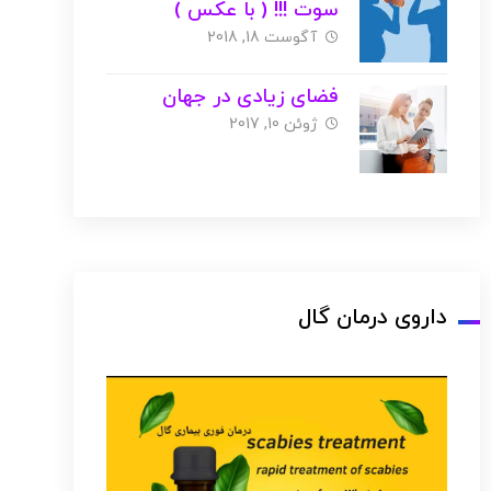
سوت !!! ( با عکس )
آگوست 18, 2018
فضای زیادی در جهان
ژوئن 10, 2017
داروی درمان گال