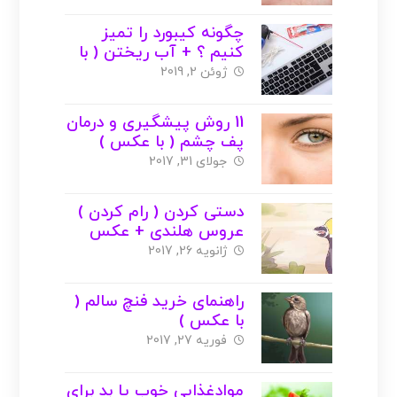
چگونه کیبورد را تمیز
کنیم ؟ + آب ریختن ( با
عکس )
ژوئن 2, 2019
11 روش پیشگیری و درمان
پف چشم ( با عکس )
جولای 31, 2017
دستی کردن ( رام کردن )
عروس هلندی + عکس
ژانویه 26, 2017
راهنمای خرید فنچ سالم (
با عکس )
فوریه 27, 2017
موادغذایی خوب یا بد برای