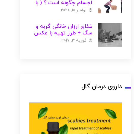
اجسام چگونه است ؟ ( با
عکس )
نوامبر 10, 2020
غذای ارزان خانگی گربه و
سگ + طرز تهیه با عکس
فوریه 3, 2017
داروی درمان گال