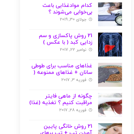
کدام موادغذایی باعث
بی‌خوابی می‌شوند ؟
جولای 30, 2019
21 روش پاکسازی و سم
زدایی کبد ( با عکس )
نوامبر 22, 2017
غذاهای مناسب برای طوطی
سانان + غذاهای ممنوعه (
با عکس )
فوریه 3, 2017
چگونه از ماهی فایتر
مراقبت کنیم ؟ تغذیه (غذا)
+ نگهداری + خرید
فوریه 28, 2017
21 روش خانگی پایین
آوردن تب + تب برهای