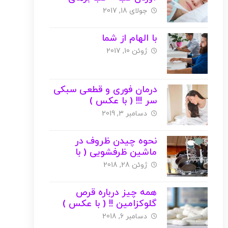
گیاهی ( با عکس )
جولای 18, 2017
با الهام از شما
ژوئن 10, 2017
درمان فوری و قطعی سبکی
سر !!! ( با عکس )
دسامبر 3, 2019
نحوه چیدن ظروف در
ماشین ظرفشویی ( با
عکس )
ژوئن 28, 2018
همه چیز درباره قرص
گلوکزامین !! ( با عکس )
دسامبر 6, 2018