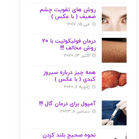
روش های تقویت چشم
ضعیف ( با عکس )
می 15, 2017
درمان فولیکولیت با 20
روش مخالف !!!
اکتبر 13, 2020
همه چیز درباره سیروز
کبدی ( با عکس )
ژانویه 6, 2020
آمپول برای درمان گال !!!
دسامبر 8, 2023
نحوه صحیح بلند کردن