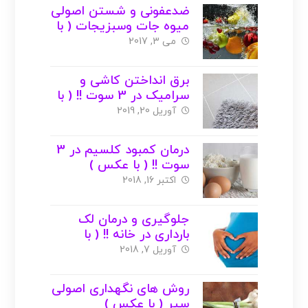
ضدعفونی و شستن اصولی
میوه جات وسبزیجات ( با
عکس )
می 3, 2017
برق انداختن کاشی و
سرامیک در 3 سوت !! ( با
عکس )
آوریل 20, 2019
درمان کمبود کلسیم در 3
سوت !! ( با عکس )
اکتبر 16, 2018
جلوگیری و درمان لک
بارداری در خانه !! ( با
عکس )
آوریل 7, 2018
روش های نگهداری اصولی
سیر ( با عکس )