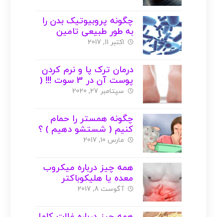
چگونه پروبیوتیک بدن را
به طور طبیعی تامین
کنیم ؟ ( با عکس )
اکتبر 11, 2017
درمان ترک پا و نرم کردن
پوست آن در 3 سوت !!! (
با عکس )
سپتامبر 27, 2020
چگونه همستر را حمام
کنیم ( شستشو دهیم ) ؟
+ عکس
مارس 10, 2017
همه چیز درباره میکروب
معده یا هلیکوباکتر
پیلوری ( با عکس )
آگوست 8, 2017
همه چیز درباره غلات کامل