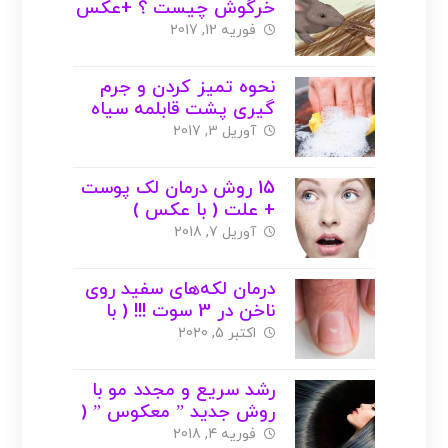
خرگوش چیست ؟ +عکس
+ ویدیو
فوریه 12, 2017
نحوه تمیز کردن و جرم
گیری پشت قابلمه سیاه
شده ( با عکس )
آوریل 3, 2017
15 روش درمان لک پوست
+ علت ( با عکس )
آوریل 7, 2018
درمان لکه‌های سفید روی
ناخن در 3 سوت !!! ( با
عکس )
اکتبر 5, 2020
رشد سریع و مجدد مو با
روش جدید ” معکوس ” (
با عکس )
فوریه 4, 2018