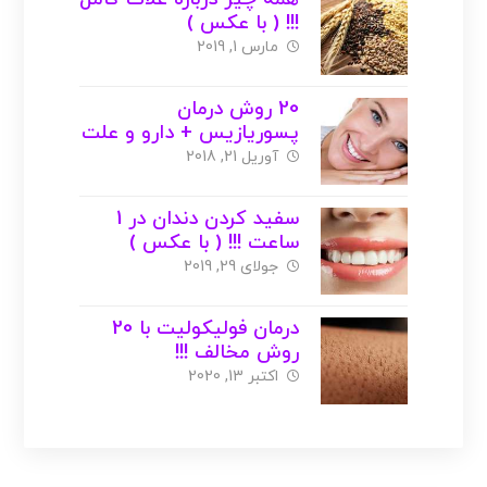
!!! ( با عکس )
مارس 1, 2019
20 روش درمان
پسوریازیس + دارو و علت
( با عکس )
آوریل 21, 2018
سفید کردن دندان در 1
ساعت !!! ( با عکس )
جولای 29, 2019
درمان فولیکولیت با 20
روش مخالف !!!
اکتبر 13, 2020