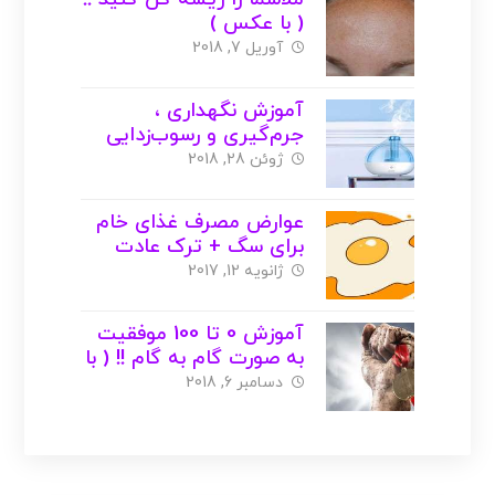
( با عکس )
آوریل 7, 2018
آموزش نگهداری ،
جرم‌گیری و رسوب‌زدایی
بخور ( با عکس )
ژوئن 28, 2018
عوارض مصرف غذای خام
برای سگ + ترک عادت
های بد سگ
ژانویه 12, 2017
آموزش 0 تا 100 موفقیت
به صورت گام به گام !! ( با
عکس )
دسامبر 6, 2018