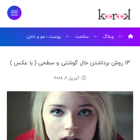
وبلاگ
سلامت
پوست ، مو و ناخن
13 روش برداشتن خال گوشتی و سطحی ( با عکس )
آوریل 6, 2018