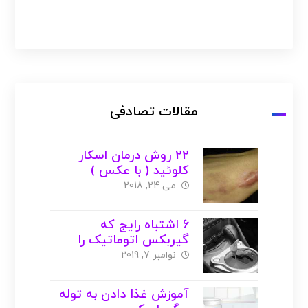
مقالات تصادفی
22 روش درمان اسکار
کلوئید ( با عکس )
می 24, 2018
6 اشتباه رایج که
گیربکس اتوماتیک را
داغون میکند !!!
نوامبر 7, 2019
آموزش غذا دادن به توله