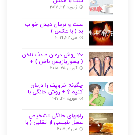
سگ با عکس
ژانویه 24, 2017
علت و درمان دیدن خواب
بد ( با عکس )
می 22, 2019
20 روش درمان صدف ناخن
( پسوریازیس ناخن ) +
عکس
آوریل 25, 2018
چگونه خروپف را درمان
کنیم ؟ + روش خانگی با
عکس
فوریه 20, 2017
راههای خانگی تشخیص
عسل طبیعی از تقلبی ( با
عکس )
می 2, 2017