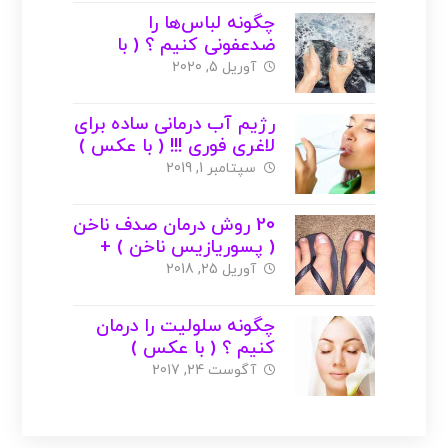
چگونه لباس‌ها را
ضدعفونی کنیم ؟ ( با
عکس )
آوریل 5, 2020
رژیم آب درمانی ساده برای
لاغری فوری !!! ( با عکس )
سپتامبر 1, 2019
20 روش درمان صدف ناخن
( پسوریازیس ناخن ) +
عکس
آوریل 25, 2018
چگونه سلولیت را درمان
کنیم ؟ ( با عکس )
آگوست 24, 2017