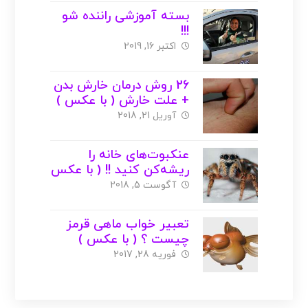
بسته آموزشی راننده شو
!!!
اکتبر 16, 2019
26 روش درمان خارش بدن
+ علت خارش ( با عکس )
آوریل 21, 2018
عنکبوت‌‌های خانه را
ریشه‌کن کنید !! ( با عکس
)
آگوست 5, 2018
تعبیر خواب ماهی قرمز
چیست ؟ ( با عکس )
فوریه 28, 2017