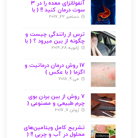
آنفولانزای معده را در 3
سوت درمان کنید !! ( با
عکس )
دسامبر 22, 2017
ترس از رانندگی چیست و
چگونه از بین میرود ؟ ( با
عکس )
ژانویه 28, 2019
17 روش درمان درماتیت و
اگزما ( با عکس )
می 9, 2018
7 روش از بین بردن بوی
چرم طبیعی و مصنوعی (
با عکس )
ژوئن 7, 2017
تشریح کامل ویتامین‌های
محلول در آب و چربی !! (