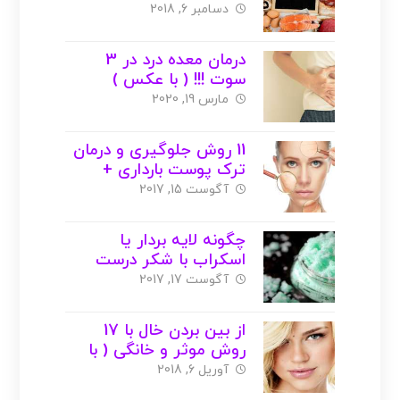
با عکس )
دسامبر 6, 2018
درمان معده درد در 3
سوت !!! ( با عکس )
مارس 19, 2020
11 روش جلوگیری و درمان
ترک پوست بارداری +
شکم ( با عکس )
آگوست 15, 2017
چگونه لایه بردار یا
اسکراب با شکر درست
کنیم ؟ ( با عکس )
آگوست 17, 2017
از بین بردن خال با 17
روش موثر و خانگی ( با
عکس )
آوریل 6, 2018