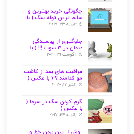
چگونگی خرید بهترین و
سالم ترین توله سگ ( با
عکس )
ژانویه 23, 2017
جلوگیری از پوسیدگی
دندان در 3 سوت !!! ( با
عکس )
آگوست 29, 2019
مراقبت های بعد از کاشت
مو کدامند ؟ ( با عکس )
اکتبر 17, 2020
گرم کردن سگ در سرما (
با عکس )
ژانویه 24, 2017
روش از بین بردن خط و