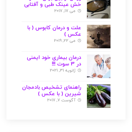
خش عینک طبی و آفتابی
( با عکس )
می 17, 2017
علت و درمان کابوس ( با
عکس )
می 22, 2019
درمان بیماری خود ایمنی
در 3 سوت !!!
ژانویه 31, 2021
راهنمای تشخیص بادمجان
شیرین ( با عکس )
آگوست 7, 2017