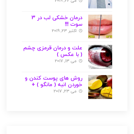
عکس )
می 22, 2019
درمان خشکی لب در 3
سوت !!!
اکتبر 23, 2019
علت و درمان قرمزی چشم
( با عکس )
می 13, 2017
روش های پوست کندن و
خوردن انبه ( مانگو ) +
عکس
می 23, 2017