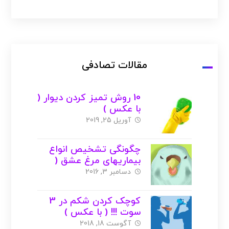
مقالات تصادفی
10 روش تمیز کردن دیوار (
با عکس )
آوریل 25, 2019
چگونگی تشخیص انواع
بیماریهای مرغ عشق (
پاراکیت )
دسامبر 3, 2016
کوچک کردن شکم در 3
سوت !!! ( با عکس )
آگوست 18, 2018