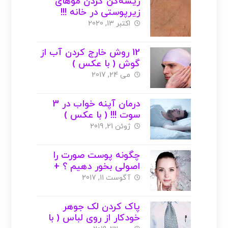
ریشه‌کن کردن موهای
زیرپوستی در خانه !!!
اکتبر 13, 2020
12 روش خارج کردن آب از
گوش ( با عکس )
می 24, 2017
درمان آپنه خواب در 3
سوت !!! ( با عکس )
ژوئن 21, 2019
چگونه پوست صورت را
اصولی بخور دهیم ؟ +
فواید ( با عکس )
آگوست 11, 2017
پاک کردن لک جوهر
خودکار از روی لباس ( با