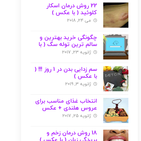
22 روش درمان اسکار
کلوئید ( با عکس )
می 24, 2018
چگونگی خرید بهترین و
سالم ترین توله سگ ( با
عکس )
ژانویه 23, 2017
سم زدایی بدن در 1 روز !!! (
با عکس )
ژانویه 3, 2019
انتخاب غذای مناسب برای
عروس هلندی + عکس
ژانویه 25, 2017
18 روش درمان زخم و
بریدگی زبان ( با عکس )