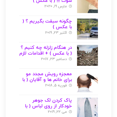
سوت !!! ( با عکس )
مارس 19, 2020
چگونه سبقت بگیریم ؟ (
با عکس )
اکتبر 23, 2019
در هنگام زلزله چه کنیم ؟
( با عکس ) + اقدامات لازم
دسامبر 23, 2017
معجزه رویش مجدد مو
برای خانم ها و آقایان ( با
عکس )
فوریه 5, 2018
پاک کردن لک جوهر
خودکار از روی لباس ( با
عکس )
می 22, 2019