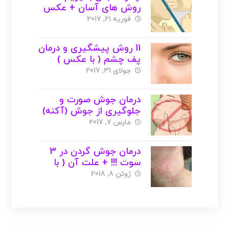
روش های آسان + عکس
فوریه 21, 2017
11 روش پیشگیری و درمان
پف چشم ( با عکس )
جولای 31, 2017
درمان جوش صورت و
جلوگیری از جوش (آکنه)
+ درمان های گیاهی و
مارس 7, 2017
خانگی
درمان جوش گردن در 3
سوت !!! + علت آن ( با
عکس )
ژوئن 8, 2018