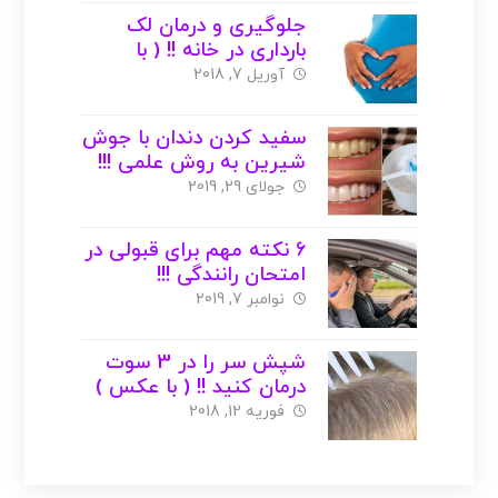
جلوگیری و درمان لک
بارداری در خانه !! ( با
عکس )
آوریل 7, 2018
سفید کردن دندان با جوش
شیرین به روش علمی !!!
جولای 29, 2019
6 نکته مهم برای قبولی در
امتحان رانندگی !!!
نوامبر 7, 2019
شپش سر را در 3 سوت
درمان کنید !! ( با عکس )
فوریه 12, 2018