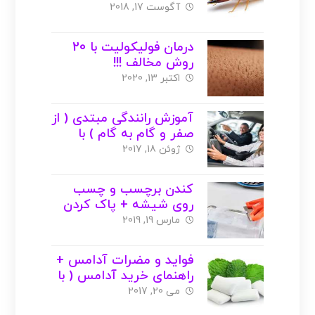
آگوست 17, 2018
درمان فولیکولیت با 20
روش مخالف !!!
اکتبر 13, 2020
آموزش رانندگی مبتدی ( از
صفر و گام به گام ) با
عکس
ژوئن 18, 2017
کندن برچسب و چسب
روی شیشه + پاک کردن
مارس 19, 2019
فواید و مضرات آدامس +
راهنمای خرید آدامس ( با
عکس )
می 20, 2017