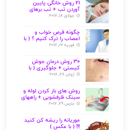
21 روش خانگی پایین
آوردن تب + تب برهای
گیاهی ( با عکس )
جولای 18, 2017
چگونه قرص خواب و
اعصاب را ترک کنیم ؟ ( با
عکس )
فوریه 17, 2017
30 روش درمان جوش
کیستی + جلوگیری ( با
عکس )
ژوئن 28, 2018
روش های باز کردن لوله و
سینک ظرفشویی + راههای
خانگی ( با عکس )
مارس 29, 2017
موریانه را ریشه کن کنید
!!! ( با عکس )