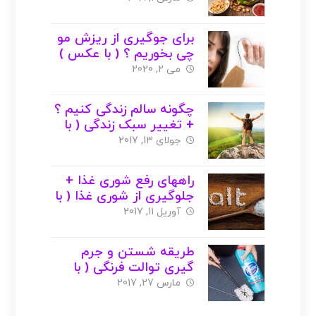
برای جوگیری از ریزش مو
چی بخوریم ؟ ( با عکس )
می 2, 2020
چگونه سالم زندگی کنیم ؟
+ تغییر سبک زندگی ( با
عکس )
جولای 13, 2017
راههای رفع شوری غذا +
جلوگیری از شوری غذا ( با
عکس )
آوریل 11, 2017
طریقه شستن و جرم
گیری توالت فرنگی ( با
عکس )
مارس 27, 2017