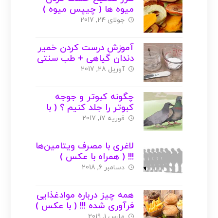
میوه ها ( چیپس میوه )
+ عکس
جولای 24, 2017
آموزش درست کردن خمیر
دندان گیاهی + طب سنتی
( با عکس )
آوریل 28, 2017
چگونه کبوتر و جوجه
کبوتر را جلد کنیم ؟ ( با
عکس )
فوریه 17, 2017
لاغری با مصرف ویتامین‌ها
!!! ( همراه با عکس )
دسامبر 6, 2018
همه چیز درباره موادغذایی
فرآوری شده !!! ( با عکس )
مارس 1, 2019