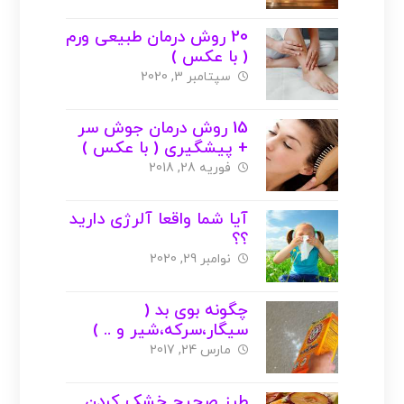
20 روش درمان طبیعی ورم
( با عکس )
سپتامبر 3, 2020
15 روش درمان جوش سر
+ پیشگیری ( با عکس )
فوریه 28, 2018
آیا شما واقعا آلرژی دارید
؟؟
نوامبر 29, 2020
چگونه بوی بد (
سیگار،سرکه،شیر و .. )
روی فرش را از بین ببریم
مارس 24, 2017
؟ ( با عکس )
طرز صحیح خشک کردن