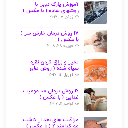
آموزش پارک دوبل با
روشهای ساده ( با عکس )
ژوئن 13, 2017
17 روش درمان خارش سر (
با عکس )
فوریه 28, 2018
تمیز و براق کردن نقره
سیاه شده ( روش های
خانگی ) + عکس
آوریل 14, 2017
16 روش درمان مسمومیت
غذایی ( با عکس )
نوامبر 11, 2017
مراقبت های بعد از کاشت
مو کدامند ؟ ( با عکس )