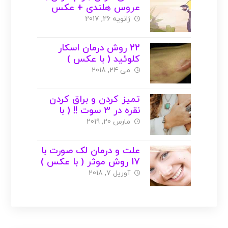
عروس هلندی + عکس
ژانویه 26, 2017
22 روش درمان اسکار
کلوئید ( با عکس )
می 24, 2018
تمیز کردن و براق کردن
نقره در 3 سوت !! ( با
عکس )
مارس 20, 2019
علت و درمان لک صورت با
17 روش موثر ( با عکس )
آوریل 7, 2018