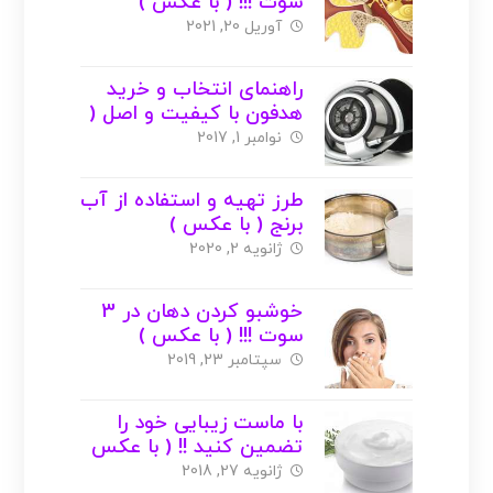
سوت !!! ( با عکس )
آوریل 20, 2021
راهنمای انتخاب و خرید
هدفون با کیفیت و اصل (
با عکس )
نوامبر 1, 2017
طرز تهیه و استفاده از آب
برنج ( با عکس )
ژانویه 2, 2020
خوشبو کردن دهان در 3
سوت !!! ( با عکس )
سپتامبر 23, 2019
با ماست زیبایی خود را
تضمین کنید !! ( با عکس
)
ژانویه 27, 2018