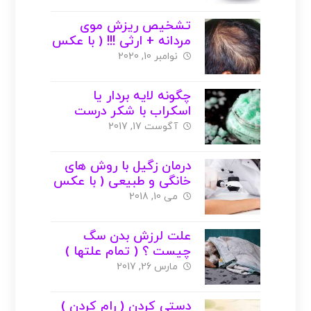
تشخیص ریزش موی
مردانه + ارثی !!! ( با عکس
)
نوامبر 10, 2020
چگونه لایه بردار یا
اسکراب با شکر درست
کنیم ؟ ( با عکس )
آگوست 17, 2017
درمان زگیل با روش های
خانگی و طبیعی ( با عکس
)
می 10, 2018
علت لرزش بدن سگ
چیست ؟ ( تمام علتها )
مارس 26, 2017
دستی کردن ( رام کردن )