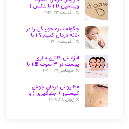
ویتامین D ( با عکس )
آگوست 23, 2017
چگونه سرماخوردگی را در
خانه درمان کنیم ؟ ( با
عکس )
آگوست 11, 2017
افزایش کلاژن سازی
پوست در 3 سوت !!! ( با
عکس )
سپتامبر 27, 2020
30 روش درمان جوش
کیستی + جلوگیری ( با
عکس )
ژوئن 28, 2018