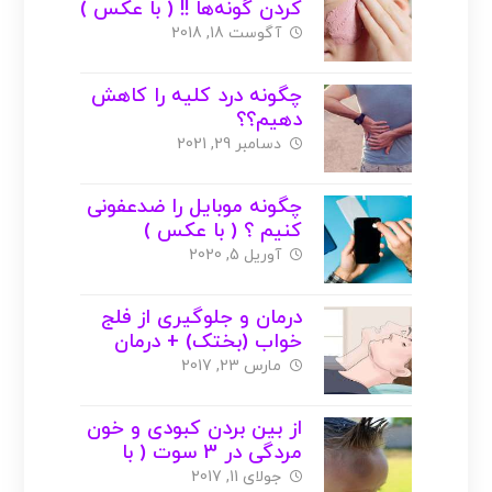
کردن گونه‌ها !! ( با عکس )
آگوست 18, 2018
چگونه درد کلیه را کاهش
دهیم؟؟
دسامبر 29, 2021
چگونه موبایل را ضدعفونی
کنیم ؟ ( با عکس )
آوریل 5, 2020
درمان و جلوگیری از فلج
خواب (بختک) + درمان
های گیاهی و خانگی +
مارس 23, 2017
عکس
از بین بردن کبودی و خون
مردگی در 3 سوت ( با
عکس )
جولای 11, 2017