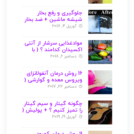
جلوگیری و رفع بخار
شیشه ماشین + ضد بخار
( با عکس )
آوریل 4, 2017
موادغذایی سرشار از آنتی
اکسیدان کدامند ؟ ( با
عکس )
دسامبر 6, 2018
16 روش درمان آنفولانزای
ویروس معده و گوارشی (
با عکس )
دسامبر 22, 2017
چگونه گیتار و سیم گیتار
را تمیز کنیم ؟ + پولیش (
با عکس )
آوریل 19, 2019
11 روش درمان کمبود