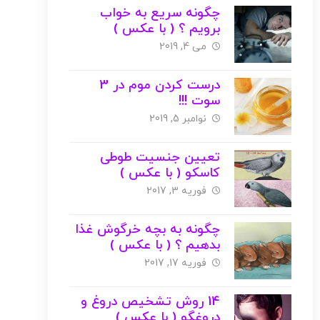
چگونه سریع به خواب
برویم ؟ ( با عکس )
می 4, 2019
درست کردن موم در 3
سوت !!!
نوامبر 5, 2019
تعیین جنسیت طوطی
کاسکو ( با عکس )
فوریه 3, 2017
چگونه به بچه خرگوش غذا
بدهیم ؟ ( با عکس )
فوریه 17, 2017
14 روش تشخیص دروغ و
دروغگو ( با عکس )