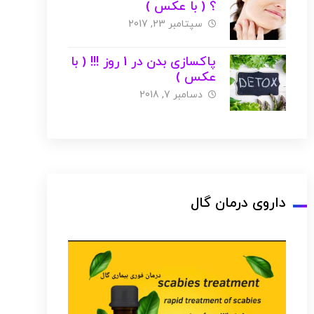
؟ ( با عکس )
سپتامبر 23, 2017
پاکسازی بدن در 1 روز !!! ( با
عکس )
دسامبر 7, 2018
داروی درمان گال