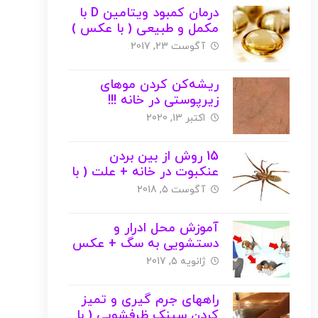
درمان کمبود ویتامین D با
مکمل و طبیعی ( با عکس )
آگوست 23, 2017
ریشه‌کن کردن موهای
زیرپوستی در خانه !!!
اکتبر 13, 2020
15 روش از بین بردن
عنکبوت در خانه + علت ( با
عکس )
آگوست 5, 2018
آموزش محل ادرار و
دستشویی به سگ + عکس
ژانویه 5, 2017
راههای جرم گیری و تمیز
کردن سینک ظرفشویی ( با