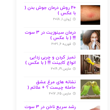
20 روش درمان جوش بدن (
با عکس )
ژوئن 1, 2018
درمان سینوزیت در 3 سوت
!!! ( با عکس )
فوریه 6, 2021
تمیز کردن و چربی زدایی
انواع کابینت !!! ( با عکس )
مارس 19, 2019
نشانه های مرغ عشق
حامله چیست ؟ + علائم (
با عکس )
مارس 25, 2017
رشد سریع ناخن در 3 سوت