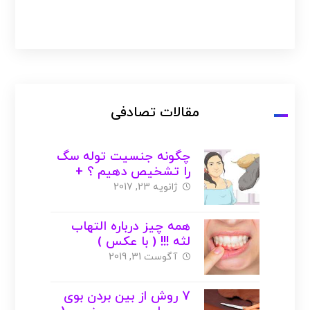
مقالات تصادفی
چگونه جنسیت توله سگ
را تشخیص دهیم ؟ +
عکس + ویدیو
ژانویه 23, 2017
همه چیز درباره التهاب
لثه !!! ( با عکس )
آگوست 31, 2019
7 روش از بین بردن بوی