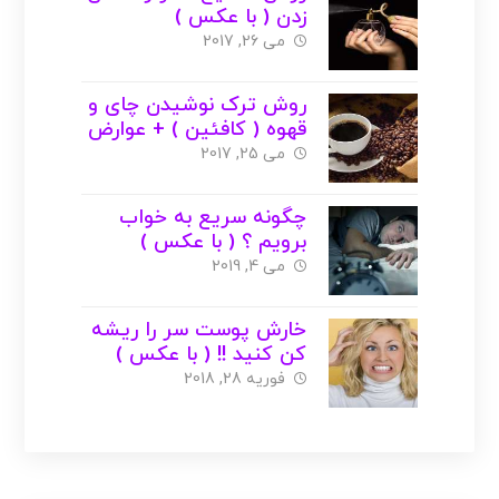
زدن ( با عکس )
می 26, 2017
روش ترک نوشیدن چای و
قهوه ( کافئین ) + عوارض
+ عکس
می 25, 2017
چگونه سریع به خواب
برویم ؟ ( با عکس )
می 4, 2019
خارش پوست سر را ریشه
کن کنید !! ( با عکس )
فوریه 28, 2018