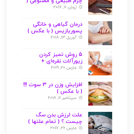
چرم طبیعی و مصنوعی (
با عکس )
ژوئن 7, 2017
درمان گیاهی و خانگی
پسوریازیس ( با عکس )
آوریل 13, 2018
5 روش تمیز کردن
زیورآلات نقره‌ای +
جلوگیری از سیاه شدن
مارس 20, 2019
افزایش وزن در 3 سوت !!!
( با عکس )
سپتامبر 11, 2018
علت لرزش بدن سگ
چیست ؟ ( تمام علتها )
مارس 26, 2017