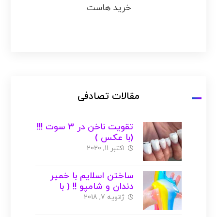
خرید هاست
مقالات تصادفی
تقویت ناخن در 3 سوت !!!
(با عکس )
اکتبر 11, 2020
ساختن اسلایم با خمیر
دندان و شامپو !! ( با
عکس و ویدیو )
ژانویه 7, 2018