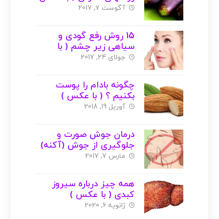
)
آگوست 7, 2017
15 روش رفع گودی و
سیاهی زیر چشم ( با
عکس )
جولای 24, 2017
چگونه بادام را پوست
بکنیم ؟ ( با عکس )
آوریل 19, 2018
درمان جوش صورت و
جلوگیری از جوش (آکنه)
+ درمان های گیاهی و
مارس 7, 2017
خانگی
همه چیز درباره سیروز
کبدی ( با عکس )
ژانویه 6, 2020