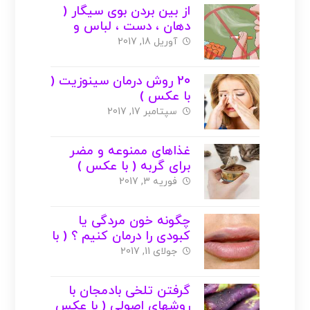
از بین بردن بوی سیگار (
دهان ، دست ، لباس و
بدن ) + عکس
آوریل 18, 2017
20 روش درمان سینوزیت (
با عکس )
سپتامبر 17, 2017
غذاهای ممنوعه و مضر
برای گربه ( با عکس )
فوریه 3, 2017
چگونه خون مردگی یا
کبودی را درمان کنیم ؟ ( با
عکس )
جولای 11, 2017
گرفتن تلخی بادمجان با
روشهای اصولی ( با عکس