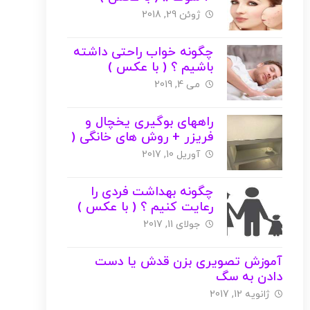
ژوئن 29, 2018
چگونه خواب راحتی داشته
باشیم ؟ ( با عکس )
می 4, 2019
راههای بوگیری یخچال و
فریزر + روش های خانگی (
با عکس )
آوریل 10, 2017
چگونه بهداشت فردی را
رعایت کنیم ؟ ( با عکس )
جولای 11, 2017
آموزش تصویری بزن قدش یا دست
دادن به سگ
ژانویه 12, 2017