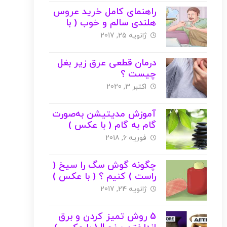
راهنمای کامل خرید عروس
هلندی سالم و خوب ( با
عکس )
ژانویه 25, 2017
درمان قطعی عرق زیر بغل
چیست ؟
اکتبر 3, 2020
آموزش مدیتیشن به‌صورت
گام به گام ( با عکس )
فوریه 6, 2018
چگونه گوش سگ را سیخ (
راست ) کنیم ؟ ( با عکس )
ژانویه 24, 2017
5 روش تمیز کردن و برق