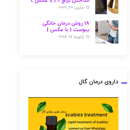
انداختن برنج !! ( با عکس )
مارس 20, 2019
18 روش درمان خانگی
یبوست ( با عکس )
ژانویه 17, 2018
داروی درمان گال