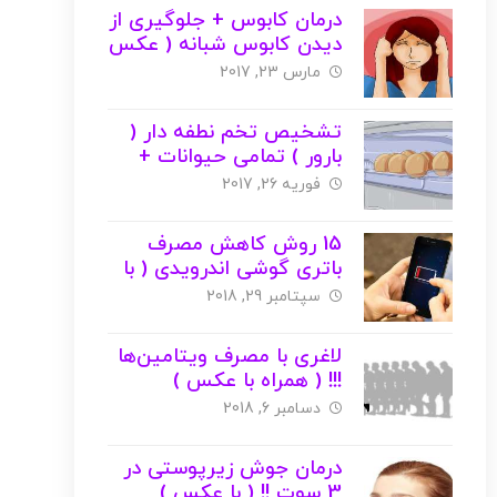
درمان کابوس + جلوگیری از
دیدن کابوس شبانه ( عکس
)
مارس 23, 2017
تشخیص تخم نطفه دار (
بارور ) تمامی حیوانات +
عکس
فوریه 26, 2017
15 روش کاهش مصرف
باتری گوشی اندرویدی ( با
عکس )
سپتامبر 29, 2018
لاغری با مصرف ویتامین‌ها
!!! ( همراه با عکس )
دسامبر 6, 2018
درمان جوش زیرپوستی در
3 سوت !! ( با عکس )