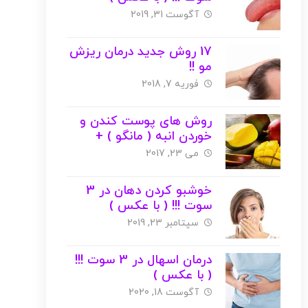
آگوست 31, 2019
17 روش جدید درمان ریزش
مو !!
فوریه 7, 2018
روش های پوست کندن و
خوردن انبه ( مانگو ) +
عکس
می 23, 2017
خوشبو کردن دهان در 3
سوت !!! ( با عکس )
سپتامبر 23, 2019
درمان اسهال در 3 سوت !!!
( با عکس )
آگوست 18, 2020