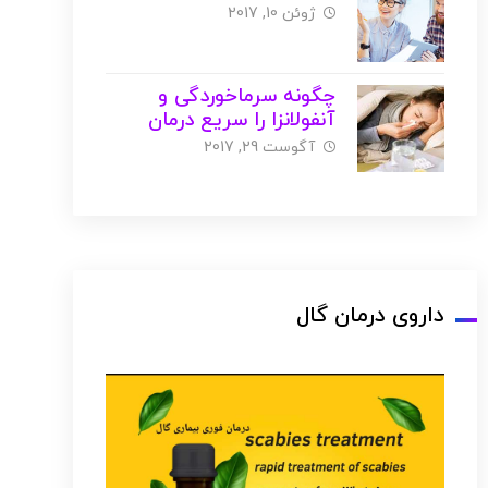
ژوئن 10, 2017
چگونه سرماخوردگی و
آنفولانزا را سریع درمان
کنیم ؟ ( با عکس )
آگوست 29, 2017
داروی درمان گال