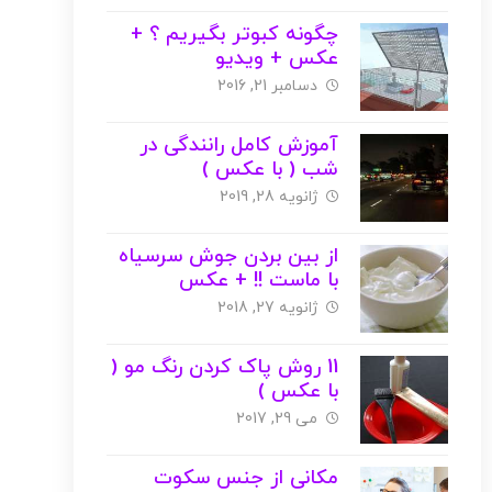
چگونه کبوتر بگیریم ؟ +
عکس + ویدیو
دسامبر 21, 2016
آموزش کامل رانندگی در
شب ( با عکس )
ژانویه 28, 2019
از بین بردن جوش سرسیاه
با ماست !! + عکس
ژانویه 27, 2018
11 روش پاک کردن رنگ مو (
با عکس )
می 29, 2017
مکانی از جنس سکوت