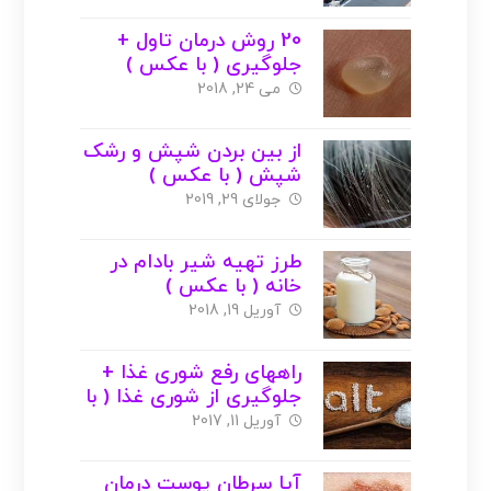
20 روش درمان تاول +
جلوگیری ( با عکس )
می 24, 2018
از بین بردن شپش و رشک
شپش ( با عکس )
جولای 29, 2019
طرز تهیه شیر بادام در
خانه ( با عکس )
آوریل 19, 2018
راههای رفع شوری غذا +
جلوگیری از شوری غذا ( با
عکس )
آوریل 11, 2017
آیا سرطان پوست درمان