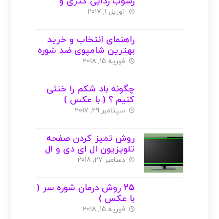
رسوب زدایی کتری و
سماور ( با عکس )
آوریل 1, 2017
راهنمای انتخاب و خرید
بهترین شامپوی ضد شوره
( با عکس )
فوریه 15, 2018
چگونه باد شکم را خنثی
کنیم ؟ ( با عکس )
سپتامبر 29, 2017
روش تمیز کردن صفحه
تلویزیون ال ای دی و ال
سی دی ( با عکس )
دسامبر 27, 2018
25 روش درمان شوره سر (
با عکس )
فوریه 15, 2018