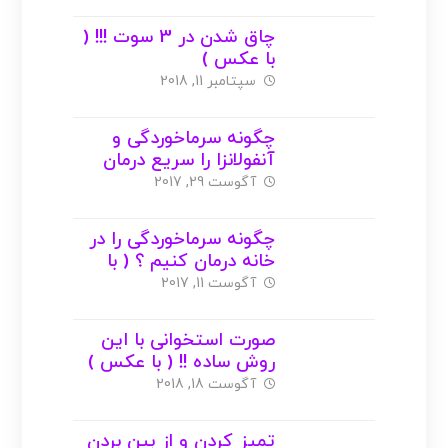
چاق شدن در 3 سوت !!! (
با عکس )
سپتامبر 11, 2018
چگونه سرماخوردگی و
آنفولانزا را سریع درمان
کنیم ؟ ( با عکس )
آگوست 29, 2017
چگونه سرماخوردگی را در
خانه درمان کنیم ؟ ( با
عکس )
آگوست 11, 2017
صورت استخوانی با این
روش ساده !! ( با عکس )
آگوست 18, 2018
تمیز کردن و از بین بردن