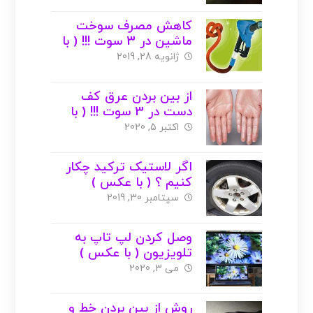
کاهش مصرف سوخت
ماشین در 3 سوت !!! ( با
عکس )
ژانویه 28, 2019
از بین بردن عرق کف
دست در 3 سوت !!! ( با
عکس )
اکتبر 5, 2020
اگر لاستیک ترکید چکار
کنیم ؟ ( با عکس )
سپتامبر 30, 2019
وصل کردن لپ تاپ به
تلویزیون ( با عکس )
می 3, 2020
روش از بین بردن خط و