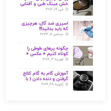
خش عینک طبی و آفتابی
( با عکس )
می 17, 2017
اسپری ضد گال، هرچیزی
که باید بدانید!!!
دسامبر 11, 2023
چگونه پرهای طوطی را
کوتاه کنیم + عکس +
ویدیو
فوریه 3, 2017
آموزش گام به گام کلاچ
گرفتن و دنده دادن ( با
عکس )
ژانویه 28, 2019