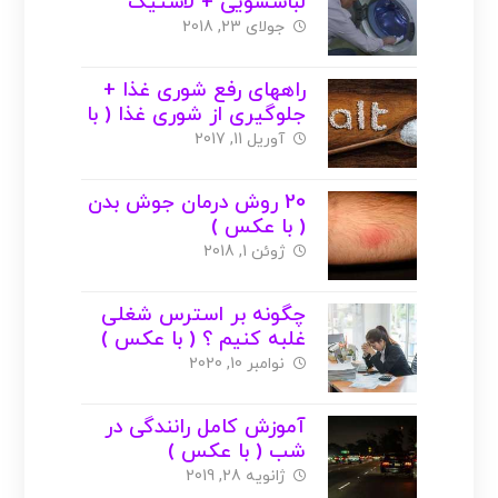
لباسشویی + لاستیک
ماشین ( با عکس )
جولای 23, 2018
راههای رفع شوری غذا +
جلوگیری از شوری غذا ( با
عکس )
آوریل 11, 2017
20 روش درمان جوش بدن
( با عکس )
ژوئن 1, 2018
چگونه بر استرس شغلی
غلبه کنیم ؟ ( با عکس )
نوامبر 10, 2020
آموزش کامل رانندگی در
شب ( با عکس )
ژانویه 28, 2019