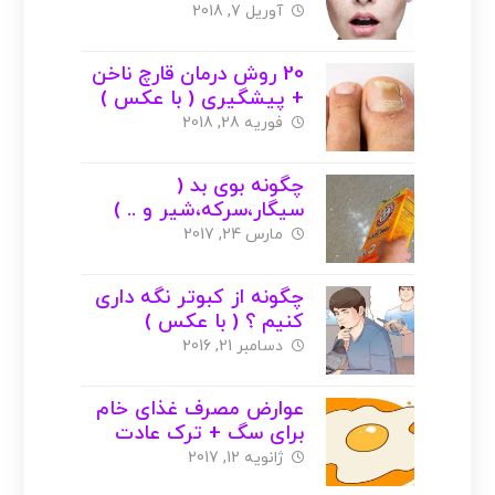
آوریل 7, 2018
20 روش درمان قارچ ناخن
+ پیشگیری ( با عکس )
فوریه 28, 2018
چگونه بوی بد (
سیگار،سرکه،شیر و .. )
روی فرش را از بین ببریم
مارس 24, 2017
؟ ( با عکس )
چگونه از کبوتر نگه داری
کنیم ؟ ( با عکس )
دسامبر 21, 2016
عوارض مصرف غذای خام
برای سگ + ترک عادت
های بد سگ
ژانویه 12, 2017