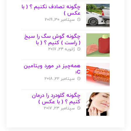
چگونه تصادف نکنیم ؟ ( با
عکس )
سپتامبر 30, 2019
چگونه گوش سگ را سیخ
( راست ) کنیم ؟ ( با
عکس )
ژانویه 24, 2017
همه‌چیز در مورد ویتامین
C؛
منابع،فواید،مضرات،کمبود
سپتامبر 22, 2018
( با عکس )
چگونه گلودرد را درمان
کنیم ؟ ( با عکس )
سپتامبر 23, 2017