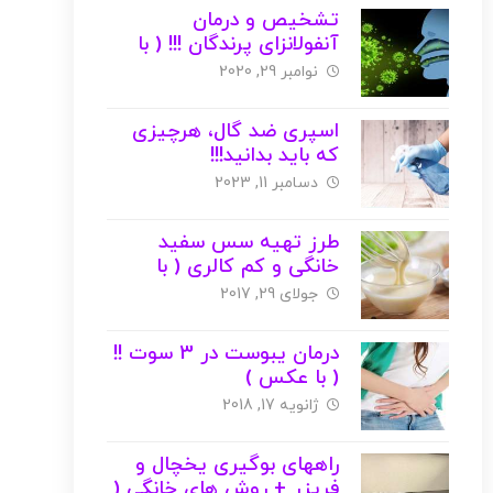
تشخیص و درمان
آنفولانزای پرندگان !!! ( با
عکس )
نوامبر 29, 2020
اسپری ضد گال، هرچیزی
که باید بدانید!!!
دسامبر 11, 2023
طرز تهیه سس سفید
خانگی و کم کالری ( با
عکس )
جولای 29, 2017
درمان یبوست در 3 سوت !!
( با عکس )
ژانویه 17, 2018
راههای بوگیری یخچال و
فریزر + روش های خانگی (