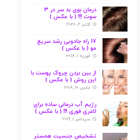
درمان بوی بد سر در 3
سوت !!! ( با عکس )
اکتبر 2, 2020
17 راه جادویی رشد سریع
مو ( با عکس )
فوریه 1, 2018
از بین بردن چروک پوست با
این روش ( با عکس )
مارس 10, 2018
رژیم آب درمانی ساده برای
لاغری فوری !!! ( با عکس )
سپتامبر 1, 2019
تشخیص جنسیت همستر