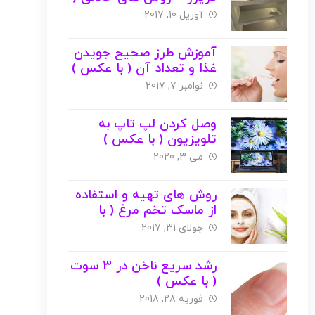
با عکس )
آوریل 10, 2017
آموزش طرز صحیح جویدن
غذا و تعداد آن ( با عکس )
نوامبر 7, 2017
وصل کردن لپ تاپ به
تلویزیون ( با عکس )
می 3, 2020
روش های تهیه و استفاده
از ماسک تخم مرغ ( با
عکس )
جولای 31, 2017
رشد سریع ناخن در 3 سوت
( با عکس )
فوریه 28, 2018