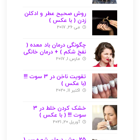
روش صحیح عطر و ادکلن
زدن ( با عکس )
می 26, 2017
چگونگی درمان باد معده (
نفخ شکم ) + درمان خانگی
و گیاهی + عکس
مارس 1, 2017
تقویت ناخن در 3 سوت !!!
(با عکس )
اکتبر 11, 2020
خشک کردن خلط در 3
سوت !!! ( با عکس )
آوریل 20, 2021
25 روش درمان شوره سر (