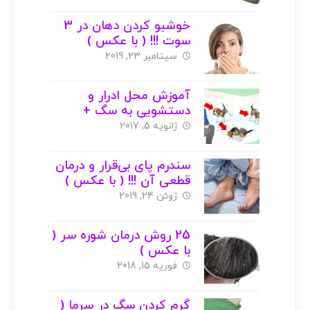
خوشبو کردن دهان در 3
سوت !!! ( با عکس )
سپتامبر 23, 2019
آموزش محل ادرار و
دستشویی به سگ +
عکس
ژانویه 5, 2017
سندرم پای بی‌قرار و درمان
قطعی آن !!! ( با عکس )
ژوئن 24, 2019
25 روش درمان شوره سر (
با عکس )
فوریه 15, 2018
گرم کردن سگ در سرما (