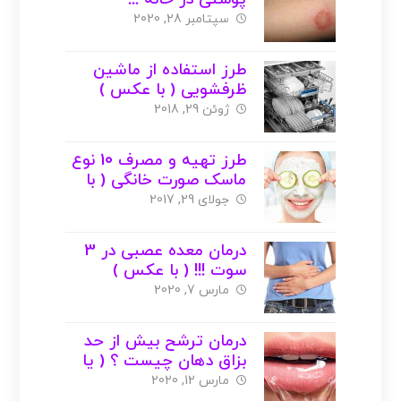
سپتامبر 28, 2020
طرز استفاده از ماشین
ظرفشویی ( با عکس )
ژوئن 29, 2018
طرز تهیه و مصرف 10 نوع
ماسک صورت خانگی ( با
عکس )
جولای 29, 2017
درمان معده عصبی در 3
سوت !!! ( با عکس )
مارس 7, 2020
درمان ترشح بیش از حد
بزاق دهان چیست ؟ ( یا
عکس )
مارس 12, 2020