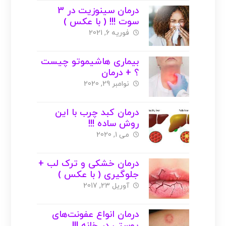
درمان سینوزیت در 3
سوت !!! ( با عکس )
فوریه 6, 2021
بیماری هاشیموتو چیست
؟ + درمان
نوامبر 29, 2020
درمان کبد چرب با این
روش ساده !!!
می 1, 2020
درمان خشکی و ترک لب +
جلوگیری ( با عکس )
آوریل 23, 2017
درمان انواع عفونت‌های
پوستی در خانه !!!