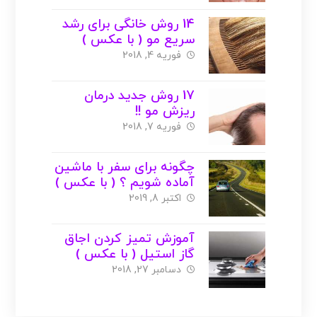
14 روش خانگی برای رشد
سریع مو ( با عکس )
فوریه 4, 2018
17 روش جدید درمان
ریزش مو !!
فوریه 7, 2018
چگونه برای سفر با ماشین
آماده شویم ؟ ( با عکس )
اکتبر 8, 2019
آموزش تمیز کردن اجاق
گاز استیل ( با عکس )
دسامبر 27, 2018