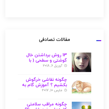
مقالات تصادفی
13 روش برداشتن خال
گوشتی و سطحی ( با
عکس )
آوریل 6, 2018
چگونه نقاشی خرگوش
بکشیم ؟ آموزش گام به
گام با عکس + ویدیو
مارس 10, 2017
چگونه مراقب سلامتی