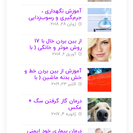
آموزش نگهداری ،
جرم‌گیری و رسوب‌زدایی
بخور ( با عکس )
ژوئن 28, 2018
از بین بردن خال با 17
روش موثر و خانگی ( با
عکس )
آوریل 6, 2018
آموزش از بین بردن خط و
خش بدنه ماشین ( با
عکس )
اکتبر 23, 2019
درمان گاز گرفتن سگ +
عکس
ژانویه 4, 2017
درمان بیماری خود ایمنی