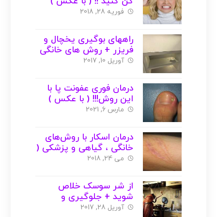
کن کنید !! ( با عکس )
فوریه 28, 2018
راههای بوگیری یخچال و
فریزر + روش های خانگی
( با عکس )
آوریل 10, 2017
درمان فوری عفونت پا با
این روش!!! ( با عکس )
مارس 6, 2021
درمان اسکار با روش‌های
خانگی ، گیاهی و پزشکی (
با عکس )
می 24, 2018
از شر سوسک خلاص
شوید + جلوگیری و
کشتن سوسک ( با عکس )
آوریل 28, 2017