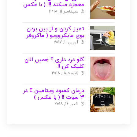
معجزه میکند !!! ( با عکس
)
سپتامبر 11, 2018
تمیز کردن و از بین بردن
بوی مایکروویو ( ماکروفر
یا مایکروفر ) + عکس
آوریل 11, 2017
گلو درد داری ؟ همین الان
کلیک کن !!
ژانویه 18, 2018
درمان کمبود ویتامین E در
3 سوت !! ( با عکس )
اکتبر 16, 2018