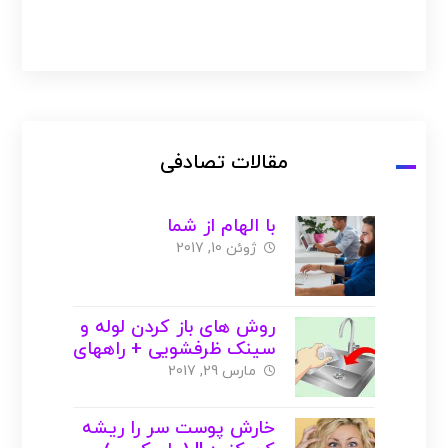
مقالات تصادفی
با الهام از شما
ژوئن 10, 2017
روش های باز کردن لوله و
سینک ظرفشویی + راههای
خانگی ( با عکس )
مارس 29, 2017
خارش پوست سر را ریشه