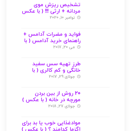
تشخیص ریزش موی
مردانه + ارثی !!! ( با عکس
)
نوامبر 10, 2020
فواید و مضرات آدامس +
راهنمای خرید آدامس ( با
عکس )
می 20, 2017
طرز تهیه سس سفید
خانگی و کم کالری ( با
عکس )
جولای 29, 2017
20 روش از بین بردن
مورچه در خانه ( با عکس )
جولای 27, 2018
موادغذایی خوب یا بد برای
اگزما کدامند ؟ ( با عکس )