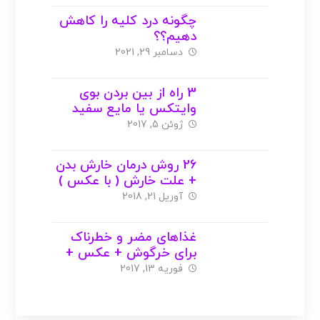
چگونه درد کلیه را کاهش
دهیم؟؟
دسامبر 29, 2021
3 راه از بین بردن بوی
وایتکس یا مایع سفید
کننده ( با عکس )
ژوئن 5, 2017
26 روش درمان خارش بدن
+ علت خارش ( با عکس )
آوریل 21, 2018
غذاهای مضر و خطرناک
برای خرگوش + عکس +
ویدیو
فوریه 13, 2017