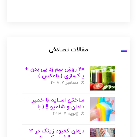
مقالات تصادفی
20 روش سم‌ زدایی بدن +
پاکسازی ( باعکس )
دسامبر 7, 2018
ساختن اسلایم با خمیر
دندان و شامپو !! ( با
عکس و ویدیو )
ژانویه 7, 2018
درمان کمبود زینک در 3