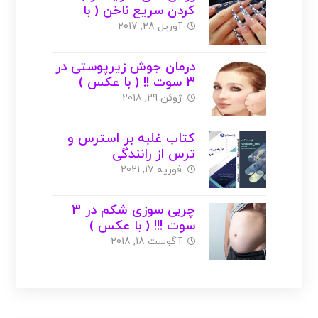
کردن سریع ناخن ( با
عکس )
آوریل 28, 2017
درمان جوش زیرپوستی در
3 سوت !! ( با عکس )
ژوئن 29, 2018
کتاب غلبه بر استرس و
ترس از رانندگی
فوریه 17, 2021
چربی سوزی شکم در 3
سوت !!! ( با عکس )
آگوست 18, 2018