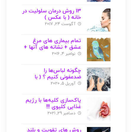
13 روش درمان سلولیت در
خانه ( با عکس )
آگوست 24, 2017
تمام بیماری های مرغ
عشق + نشانه های آنها +
عکس
نوامبر 4, 2016
چگونه لباس‌ها را
ضدعفونی کنیم ؟ ( با
عکس )
آوریل 5, 2020
پاک‌سازی کلیه‌ها با رژیم
غذایی کلیوی !!!
دسامبر 29, 2021
روش های تقویت و بلند