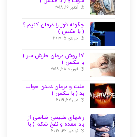
سوت !! ( با عکس )
اکتبر 16, 2018
چگونه قوز را درمان کنیم ؟
( با عکس )
جولای 5, 2017
17 روش درمان خارش سر (
با عکس )
فوریه 28, 2018
علت و درمان دیدن خواب
بد ( با عکس )
می 22, 2019
راههای طبیعی خلاصی از
باد معده و نفخ شکم ( با
عکس )
نوامبر 22, 2017