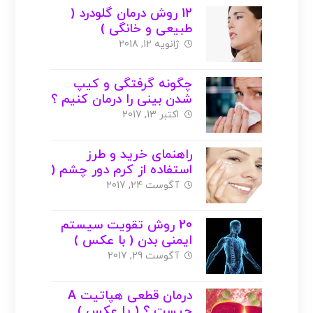
12 روش درمان گلودرد (
طبیعی و خانگی )
ژانویه 12, 2018
چگونه گرفتگی و کیپ
شدن بینی را درمان کنیم ؟
( با عکس )
اکتبر 13, 2017
راهنمای خرید و طرز
استفاده از کرم دور چشم (
با عکس )
آگوست 24, 2017
20 روش تقویت سیستم
ایمنی بدن ( با عکس )
آگوست 29, 2017
درمان قطعی هپاتیت A
چیست ؟ ( یا عکس )