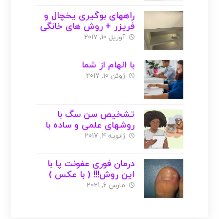
راههای بوگیری یخچال و
فریزر + روش های خانگی
( با عکس )
آوریل 10, 2017
با الهام از شما
ژوئن 10, 2017
تشخیص سن سگ با
روشهای علمی و ساده با
عکس
ژانویه 4, 2017
درمان فوری عفونت پا با
این روش!!! ( با عکس )
مارس 6, 2021