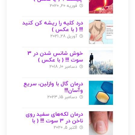
فوریه 20, 2020
درد کلیه را ریشه کن کنید
!!! ( با عکس )
آوریل 28, 2021
خوش شانس شدن در 3
سوت !!! ( با عکس )
دسامبر 10, 2018
درمان گال با وازلین، سریع
وآسان!!!
دسامبر 15, 2023
درمان لکه‌های سفید روی
ناخن در 3 سوت !!! ( با
عکس )
اکتبر 5, 2020