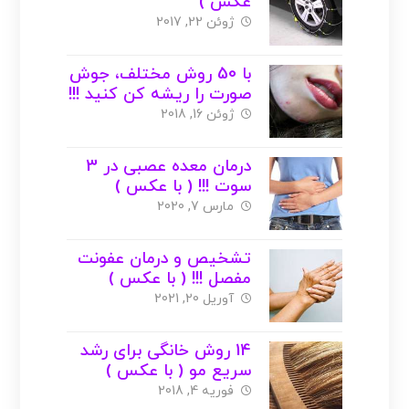
عکس )
ژوئن 22, 2017
با 50 روش مختلف، جوش
صورت را ریشه کن کنید !!!
( با عکس )
ژوئن 16, 2018
درمان معده عصبی در 3
سوت !!! ( با عکس )
مارس 7, 2020
تشخیص و درمان عفونت
مفصل !!! ( با عکس )
آوریل 20, 2021
14 روش خانگی برای رشد
سریع مو ( با عکس )
فوریه 4, 2018