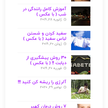
آموزش کامل رانندگی در
شب ( با عکس )
ژانویه 28, 2019
سفید کردن و شستن
لباس سفید ( با عکس )
ژوئن 20, 2019
30 روش پیشگیری از
دیابت !! ( با عکس )
فوریه 20, 2019
آلرژی را ریشه کن کنید !!!
نوامبر 29, 2020
7 روش درمان کهیر