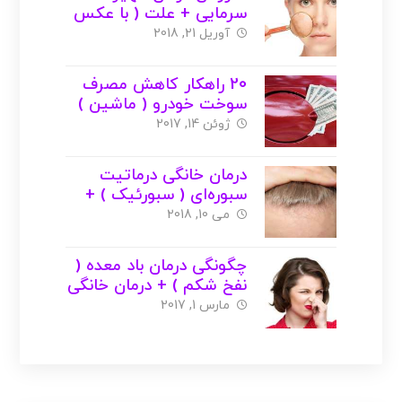
سرمایی + علت ( با عکس
)
آوریل 21, 2018
20 راهکار کاهش مصرف
سوخت خودرو ( ماشین )
+ عکس
ژوئن 14, 2017
درمان خانگی درماتیت
سبوره‌‌ای ( سبورئیک ) +
عکس
می 10, 2018
چگونگی درمان باد معده (
نفخ شکم ) + درمان خانگی
و گیاهی + عکس
مارس 1, 2017